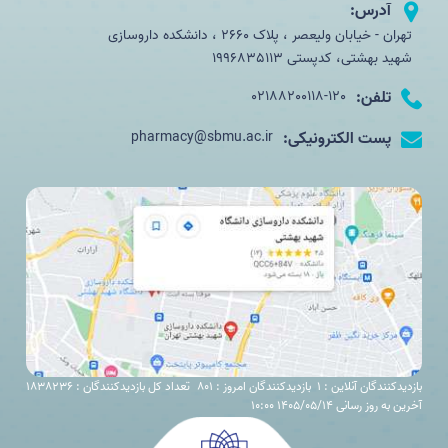
آدرس:
تهران - خیابان ولیعصر ، پلاک 2660 ، دانشکده داروسازی
شهید بهشتی، کدپستی 1996835113
تلفن:
02188200118-120
پست الکترونیکی:
pharmacy@sbmu.ac.ir
بازدیدکنندگان آنلاین : 1
بازدیدکنندگان امروز : 801
تعداد کل بازدیدکنندگان : 1838236
آخرین به روز رسانی 1405/05/14 10:00